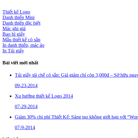
Thiết kế Logo
Danh thiếp Mini
Danh thiếp đặc biệt
Mác ghi giá
Bao bì giấy
Mẫu thiết kế có sẵn
In danh thiếp, mác áo
In Túi giấy
Bài viết mới nhất
Túi giấy tái chế có sẵn: Giá giảm chỉ còn 3,000đ – Sở hữu nga
09-23-2014
Xu hướng thiết kế Logo 2014
07-29-2014
Giảm 30% chi phí Thiết Kế: Sáng tạo không giới hạn với “W
07-9-2014