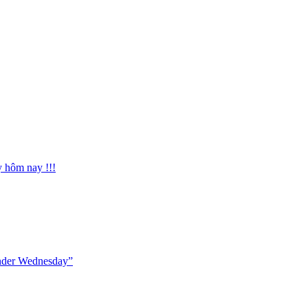
y hôm nay !!!
onder Wednesday”