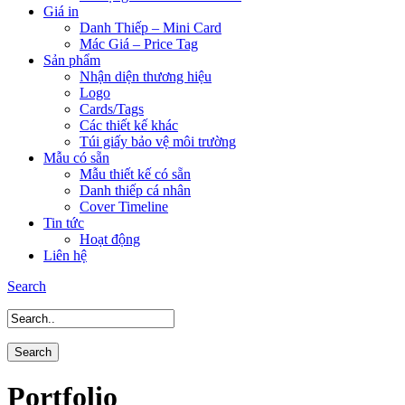
Giá in
Danh Thiếp – Mini Card
Mác Giá – Price Tag
Sản phẩm
Nhận diện thương hiệu
Logo
Cards/Tags
Các thiết kế khác
Túi giấy bảo vệ môi trường
Mẫu có sẵn
Mẫu thiết kế có sẵn
Danh thiếp cá nhân
Cover Timeline
Tin tức
Hoạt động
Liên hệ
Search
Portfolio