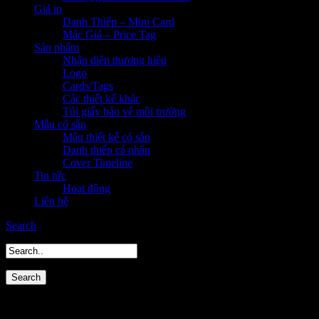
Giá in
Danh Thiếp – Mini Card
Mác Giá – Price Tag
Sản phẩm
Nhận diện thương hiệu
Logo
Cards/Tags
Các thiết kế khác
Túi giấy bảo vệ môi trường
Mẫu có sẵn
Mẫu thiết kế có sẵn
Danh thiếp cá nhân
Cover Timeline
Tin tức
Hoạt động
Liên hệ
Search
Portfolio