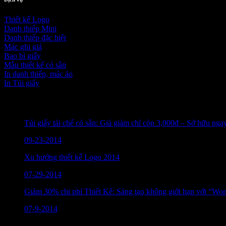
Thiết kế Logo
Danh thiếp Mini
Danh thiếp đặc biệt
Mác ghi giá
Bao bì giấy
Mẫu thiết kế có sẵn
In danh thiếp, mác áo
In Túi giấy
Bài viết mới nhất
Túi giấy tái chế có sẵn: Giá giảm chỉ còn 3,000đ – Sở hữu nga
09-23-2014
Xu hướng thiết kế Logo 2014
07-29-2014
Giảm 30% chi phí Thiết Kế: Sáng tạo không giới hạn với “W
07-9-2014