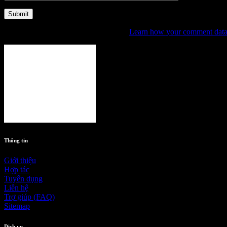
This site uses Akismet to reduce spam.
Learn how your comment data 
Thông tin
Giới thiệu
Hợp tác
Tuyển dụng
Liên hệ
Trợ giúp (FAQ)
Sitemap
Dịch vụ