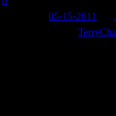
0
Posted on:
05-15-2011
by:
Một năm trôi qua,
TerryCh
con đường kinh doanh thời 
việc bán hàng trực tiếp và
Châu, Trung Quốc đến với 
chóng hơn.
Anh Thắng, chủ Shop TerryC
mình, những bí quyết sử d