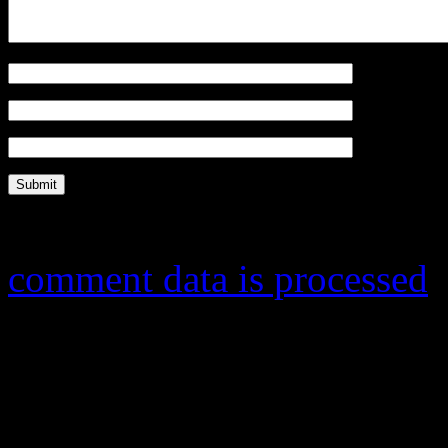
Name
*
Email
*
Website
This site uses Akismet to r
comment data is processed
.
Đăng ký V.I.P Membershi
Cơ hội để được miễn phí qu