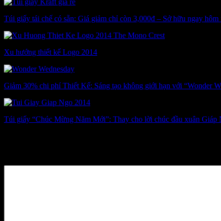
Túi giấy tái chế có sẵn: Giá giảm chỉ còn 3,000đ – Sở hữu ngay hôm 
Xu hướng thiết kế Logo 2014
Giảm 30% chi phí Thiết Kế: Sáng tạo không giới hạn với “Wonder 
Túi giấy “Chúc Mừng Năm Mới”: Thay cho lời chúc đầu xuân Giáp
Leave a Reply