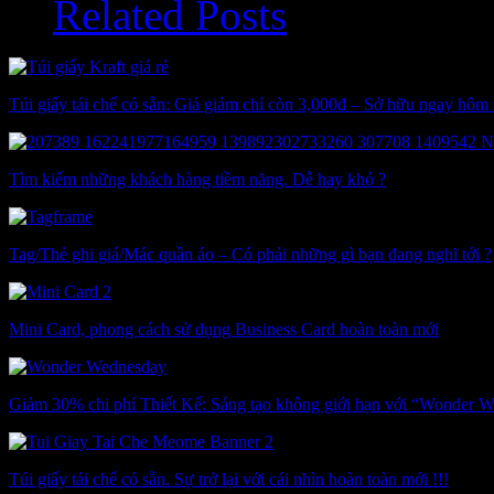
Related Posts
Túi giấy tái chế có sẵn: Giá giảm chỉ còn 3,000đ – Sở hữu ngay hôm 
Tìm kiếm những khách hàng tiềm năng. Dễ hay khó ?
Tag/Thẻ ghi giá/Mác quần áo – Có phải những gì bạn đang nghĩ tới ?
Mini Card, phong cách sử dụng Business Card hoàn toàn mới
Giảm 30% chi phí Thiết Kế: Sáng tạo không giới hạn với “Wonder 
Túi giấy tái chế có sẵn. Sự trở lại với cái nhìn hoàn toàn mới !!!