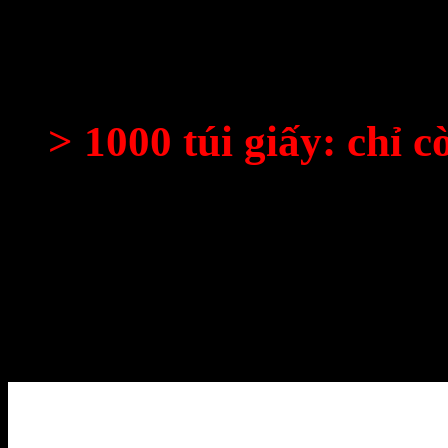
201 – 499 túi: 3,500đ/túi
500 – 999 túi: 3,300đ/túi
> 1000 túi giấy: chỉ c
Điểm khác biệt lớn nhất đối
khách hàng sẽ
không cần p
thể liên lạc ngay với chúng 
hoàn chỉnh trong vòng 12