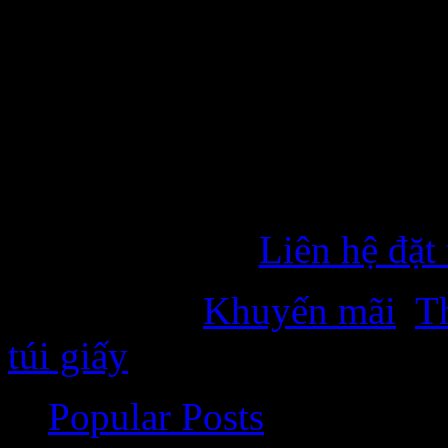
Không chỉ với chất lượng in
Meome được AiO Studio thiế
đẹp mắt cho tới cách bày tr
hiệu trong mắt khách hàng 
chế trở nên thật tuyệt vời.
Liên hệ đặt
Categories:
Khuyến mãi
,
T
túi giấy
Popular Posts