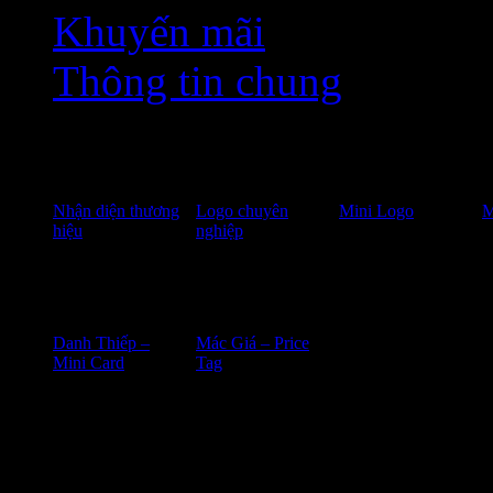
Khuyến mãi
Thông tin chung
Dịch vụ thiết kế
Nhận diện thương
Logo chuyên
Mini Logo
M
hiệu
nghiệp
In ấn
Danh Thiếp –
Mác Giá – Price
Kết nối 
Mini Card
Tag