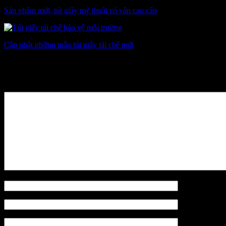
Sản phẩm mới, túi giấy mỹ thuật có vân cao cấp
Cập nhật những mẫu túi giấy tái chế mới
Leave a Reply
Name
*
Email
*
Website