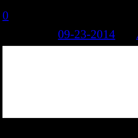
0
Posted on:
09-23-2014
by:
Túi giấy tái chế, sự kết hợp giữa AiO Studio và Meome.vn