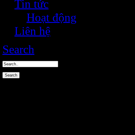
Tin tức
Hoạt động
Liên hệ
Search
Blog
Túi giấy tái chế có sẵn:
Sở hữu ngay hôm nay !!