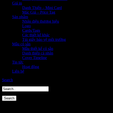
Giá in
Danh Thiếp – Mini Card
Mác Giá – Price Tag
Sản phẩm
Nhận diện thương hiệu
Logo
Cards/Tags
Các thiết kế khác
Túi giấy bảo vệ môi trường
Mẫu có sẵn
Mẫu thiết kế có sẵn
Danh thiếp cá nhân
Cover Timeline
Tin tức
Hoạt động
Liên hệ
Search
Mẫu thiết kế có sẵn