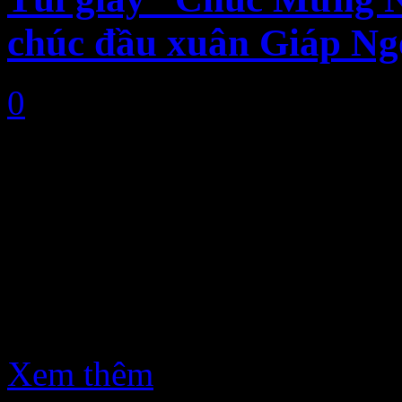
chúc đầu xuân Giáp Ng
0
Năm hết Tết đến, ai cũng hố
rộn với những dự định sắp 
những ngày Tết đầm ấm cùng
các công ty, doanh nghiệp 
đẹp nhất tới những người 
Xem thêm