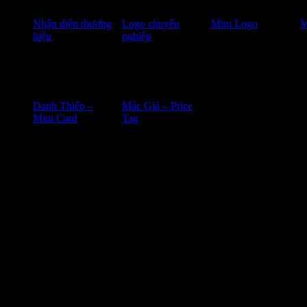
Nhận diện thương
Logo chuyên
Mini Logo
M
hiệu
nghiệp
In ấn
Danh Thiếp –
Mác Giá – Price
Kết nối 
Mini Card
Tag