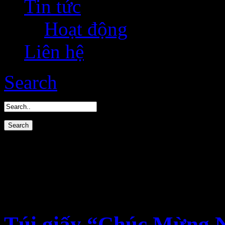
Tin tức
Hoạt động
Liên hệ
Search
Archives
Monthly Archive for: ‘Janu
Túi giấy “Chúc Mừng N