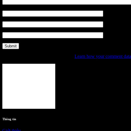
Name
*
Email
*
Website
This site uses Akismet to reduce spam.
Learn how your comment data 
Thông tin
Giới thiệu