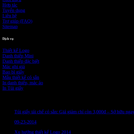
Hợp tác
Tuyển dụng
Liên hệ
Trợ giúp (FAQ)
Sitemap
Dịch vụ
Thiết kế Logo
Danh thiếp Mini
Danh thiếp đặc biệt
Mác ghi giá
Bao bì giấy
Mẫu thiết kế có sẵn
In danh thiếp, mác áo
In Túi giấy
Bài viết mới nhất
Túi giấy tái chế có sẵn: Giá giảm chỉ còn 3,000đ – Sở hữu nga
09-23-2014
Xu hướng thiết kế Logo 2014