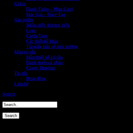
Giá in
Danh Thiếp – Mini Card
Mác Giá – Price Tag
Sản phẩm
Nhận diện thương hiệu
Logo
Cards/Tags
Các thiết kế khác
Túi giấy bảo vệ môi trường
Mẫu có sẵn
Mẫu thiết kế có sẵn
Danh thiếp cá nhân
Cover Timeline
Tin tức
Hoạt động
Liên hệ
Search
Portfolio